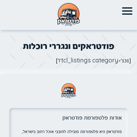
פודטראקים ונגררי רוכלות
[rtcl_listings category='131']
אודות פלטפורמת פודטראק
פודטראק היא פלטפורמה מובילה לחובבי אוכל רחוב בישראל,