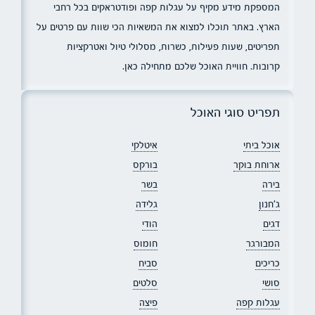
המספקת מידע מקיף על עגלות קפה ופודטראקים בכל רחבי
הארץ. באתר תוכלו למצוא את המשאיות הכי שוות עם פרטים על
תפריטים, שעות פעילות, כשרות, מסלולי טיול ואטרקציות
קרובות. חוויית האוכל שלכם מתחילה כאן.
תפריט סוגי האוכל
אוכל ביתי
איטלקי
ארוחת בוקר
בורקס
בירה
בשר
ג׳חנון
גלידה
דגים
הודי
המבורגר
חומוס
כריכים
סביח
סושי
סלטים
עגלות קפה
פיצה