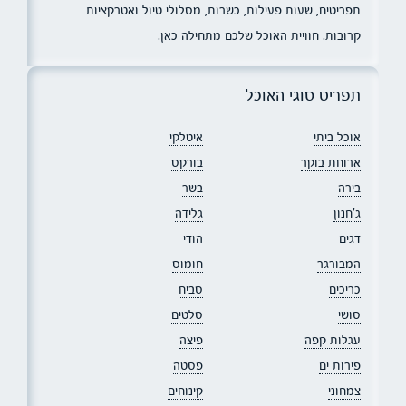
תפריטים, שעות פעילות, כשרות, מסלולי טיול ואטרקציות
קרובות. חוויית האוכל שלכם מתחילה כאן.
תפריט סוגי האוכל
אוכל ביתי
איטלקי
ארוחת בוקר
בורקס
בירה
בשר
ג׳חנון
גלידה
דגים
הודי
המבורגר
חומוס
כריכים
סביח
סושי
סלטים
עגלות קפה
פיצה
פירות ים
פסטה
צמחוני
קינוחים