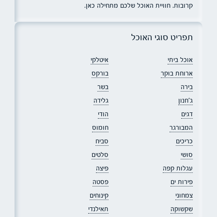
קרובות. חוויית האוכל שלכם מתחילה כאן.
תפריט סוגי האוכל
אוכל ביתי
איטלקי
ארוחת בוקר
בורקס
בירה
בשר
ג׳חנון
גלידה
דגים
הודי
המבורגר
חומוס
כריכים
סביח
סושי
סלטים
עגלות קפה
פיצה
פירות ים
פסטה
צמחוני
קינוחים
שקשוקה
תאילנדי