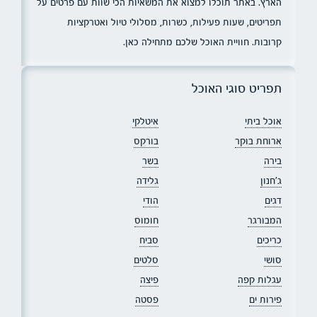
הארץ. באתר תוכלו למצוא את המשאיות הכי שוות עם פרטים על
תפריטים, שעות פעילות, כשרות, מסלולי טיול ואטרקציות
קרובות. חוויית האוכל שלכם מתחילה כאן.
תפריט סוגי האוכל
אוכל ביתי
איטלקי
ארוחת בוקר
בורקס
בירה
בשר
ג׳חנון
גלידה
דגים
הודי
המבורגר
חומוס
כריכים
סביח
סושי
סלטים
עגלות קפה
פיצה
פירות ים
פסטה