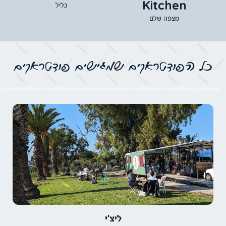
Kitchen
כליל
מצפה שלם
כל הפודטראקים שמגישים פודטראקים
ליצ׳י