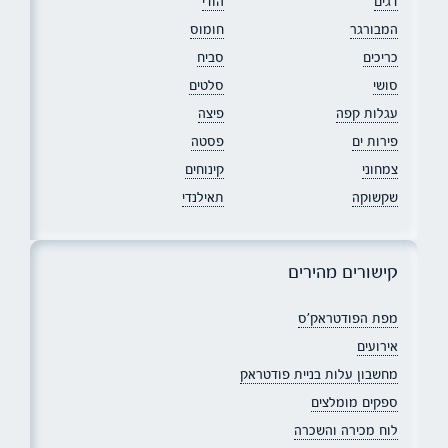
דגים
הודי
המבורגר
חומוס
כריכים
סביח
סושי
סלטים
עגלות קפה
פיצה
פירות ים
פסטה
צמחוני
קינוחים
שקשוקה
תאילנדי
קישורים מהירים
מפת הפודטראק׳ס
אירועים
מחשבון עלות בניית פודטראק
ספקים מומלצים
לוח מכירה והשכרה