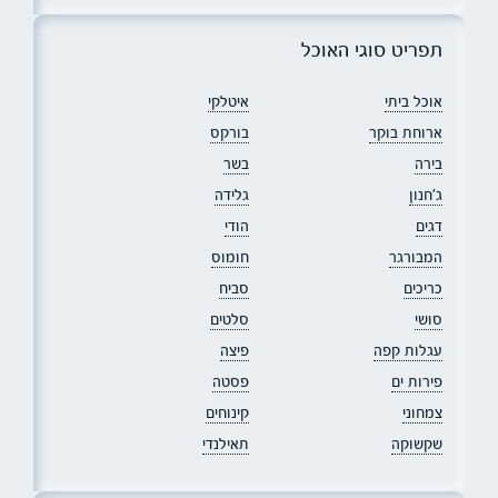
תפריט סוגי האוכל
אוכל ביתי
איטלקי
ארוחת בוקר
בורקס
בירה
בשר
ג׳חנון
גלידה
דגים
הודי
המבורגר
חומוס
כריכים
סביח
סושי
סלטים
עגלות קפה
פיצה
פירות ים
פסטה
צמחוני
קינוחים
שקשוקה
תאילנדי