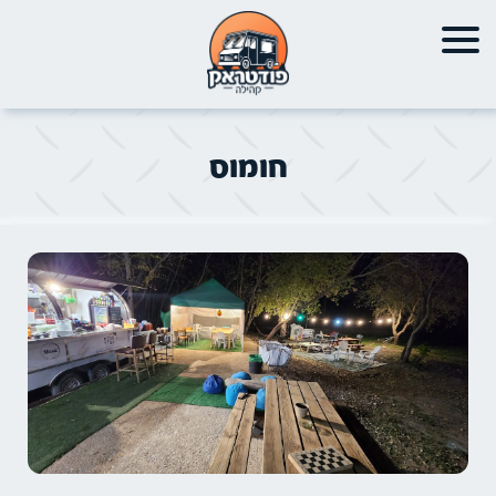
חומוס