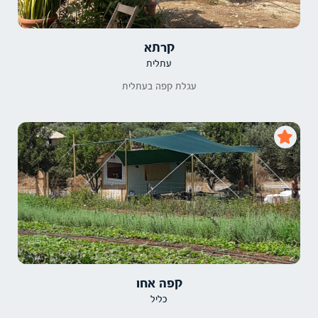
קרתא
עתלית
עגלת קפה בעתלית
קפה אחו
כליל