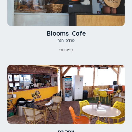
Blooms_Cafe
פרדס-חנה
קפה טרי
וופל בס