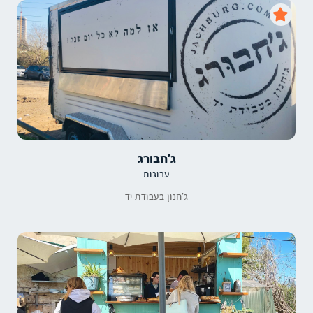
ג׳חבורג
ערוגות
ג׳חנון בעבודת יד