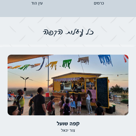
עין הוד
מצפה דני
כל עגלות הקפה
קפה שועל
צור יגאל