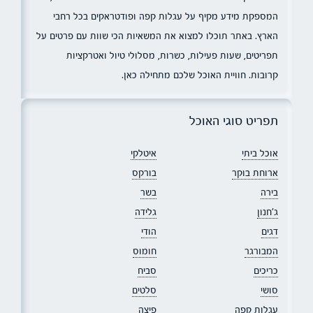
המספקת מידע מקיף על עגלות קפה ופודטראקים בכל רחבי
הארץ. באתר תוכלו למצוא את המשאיות הכי שוות עם פרטים על
תפריטים, שעות פעילות, כשרות, מסלולי טיול ואטרקציות
קרובות. חוויית האוכל שלכם מתחילה כאן.
תפריט סוגי האוכל
אוכל ביתי
איטלקי
ארוחת בוקר
בורקס
בירה
בשר
ג׳חנון
גלידה
דגים
הודי
המבורגר
חומוס
כריכים
סביח
סושי
סלטים
עגלות קפה
פיצה