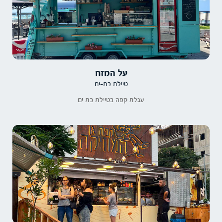
על המזח
טיילת בת-ים
עגלת קפה בטיילת בת ים