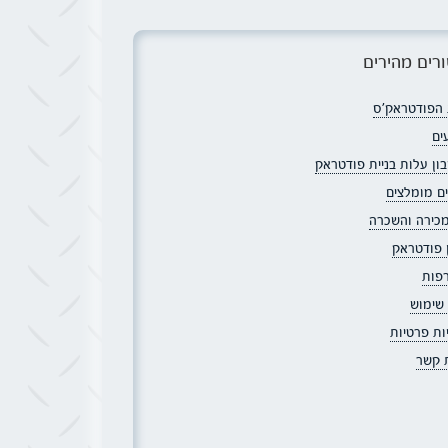
רים מהירים
הפודטראק׳ס
ים
ון עלות בניית פודטראק
ם מומלצים
מכירה והשכרה
ן פודטראק
פות
 שימוש
ות פרטיות
ת קשר