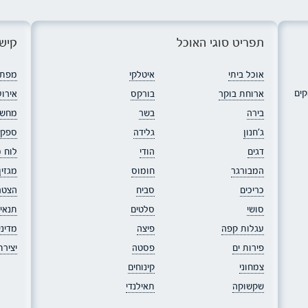
תפריט סוגי האוכל
קישו
אוכל ביתי
איטלקי
מפת 
קים
ארוחת בוקר
בורקס
אירוע
בירה
בשר
מחשב
ג׳חנון
גלידה
ספקי
דגים
הודי
לוח 
המבורגר
חומוס
מגזי
כריכים
סביח
הצטר
סושי
סלטים
תנאי
עגלות קפה
פיצה
מדיני
פירות ים
פסטה
יציר
צמחוני
קינוחים
שקשוקה
תאילנדי