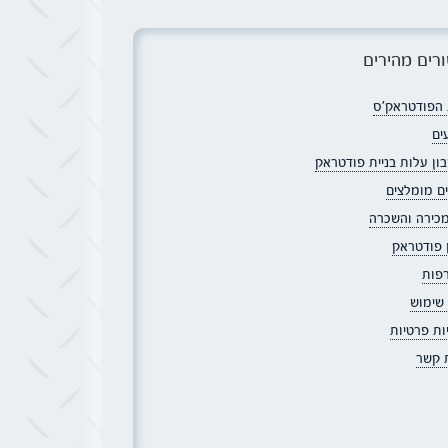
רים מהירים
הפודטראק׳ס
ים
ון עלות בניית פודטראק
ם מומלצים
מכירה והשכרה
ן פודטראק
פות
 שימוש
ות פרטיות
ת קשר