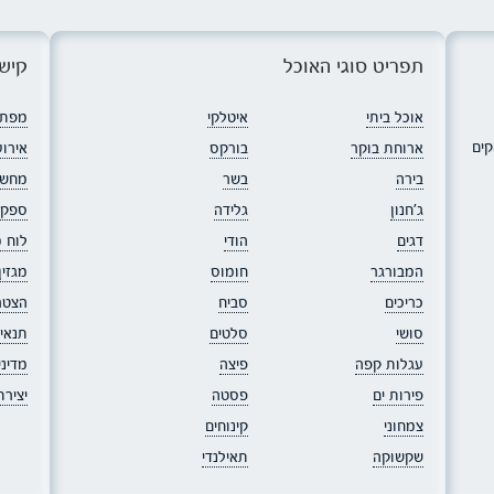
תפריט סוגי האוכל
קישו
אוכל ביתי
איטלקי
מפת 
קים
ארוחת בוקר
בורקס
אירוע
בירה
בשר
מחשב
ג׳חנון
גלידה
ספקי
דגים
הודי
לוח 
המבורגר
חומוס
מגזי
כריכים
סביח
הצטר
סושי
סלטים
תנאי
עגלות קפה
פיצה
מדיני
פירות ים
פסטה
יציר
צמחוני
קינוחים
שקשוקה
תאילנדי