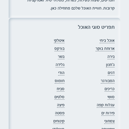
קרובות. חוויית האוכל שלכם מתחילה כאן.
תפריט סוגי האוכל
אוכל ביתי
איטלקי
ארוחת בוקר
בורקס
בירה
בשר
ג׳חנון
גלידה
דגים
הודי
המבורגר
חומוס
כריכים
סביח
סושי
סלטים
עגלות קפה
פיצה
פירות ים
פסטה
צמחוני
קינוחים
שקשוקה
תאילנדי