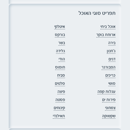
תפריט סוגי האוכל
אוכל ביתי
איטלקי
ארוחת בוקר
בורקס
בירה
בשר
ג׳חנון
גלידה
דגים
הודי
המבורגר
חומוס
כריכים
סביח
סושי
סלטים
עגלות קפה
פיצה
פירות ים
פסטה
צמחוני
קינוחים
שקשוקה
תאילנדי