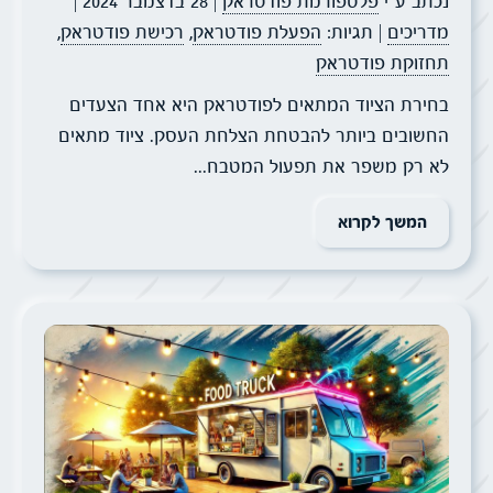
נכתב ע״י
פלטפורמת פודטראק
| 28 בדצמבר 2024
|
מדריכים
| תגיות:
הפעלת פודטראק
,
רכישת פודטראק
,
תחזוקת פודטראק
בחירת הציוד המתאים לפודטראק היא אחד הצעדים
החשובים ביותר להבטחת הצלחת העסק. ציוד מתאים
לא רק משפר את תפעול המטבח...
המשך לקרוא