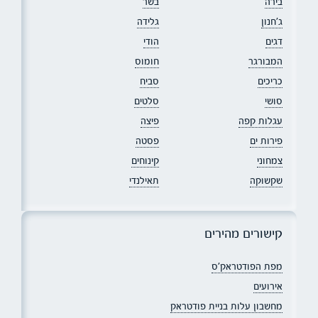
בירה
בשר
ג׳חנון
גלידה
דגים
הודי
המבורגר
חומוס
כריכים
סביח
סושי
סלטים
עגלות קפה
פיצה
פירות ים
פסטה
צמחוני
קינוחים
שקשוקה
תאילנדי
קישורים מהירים
מפת הפודטראק׳ס
אירועים
מחשבון עלות בניית פודטראק