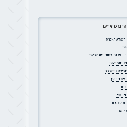
רים מהירים
הפודטראק׳ס
ים
ון עלות בניית פודטראק
ם מומלצים
מכירה והשכרה
ן פודטראק
פות
 שימוש
ות פרטיות
ת קשר