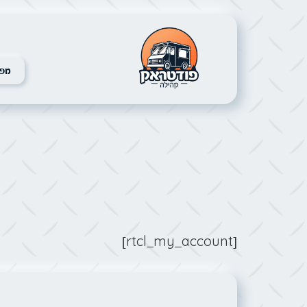
מפת
[rtcl_my_account]