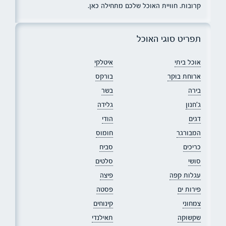
קרובות. חוויית האוכל שלכם מתחילה כאן.
תפריט סוגי האוכל
אוכל ביתי
איטלקי
ארוחת בוקר
בורקס
בירה
בשר
ג׳חנון
גלידה
דגים
הודי
המבורגר
חומוס
כריכים
סביח
סושי
סלטים
עגלות קפה
פיצה
פירות ים
פסטה
צמחוני
קינוחים
שקשוקה
תאילנדי