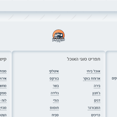
תפריט סוגי האוכל
קישו
אוכל ביתי
איטלקי
מפת 
קים
ארוחת בוקר
בורקס
אירוע
בירה
בשר
מחשב
ג׳חנון
גלידה
ספקי
דגים
הודי
לוח 
המבורגר
חומוס
מגזי
כריכים
סביח
הצטר