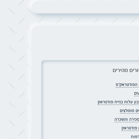
רים מהירים
הפודטראק׳ס
ים
ון עלות בניית פודטראק
ם מומלצים
מכירה והשכרה
ן פודטראק
פות