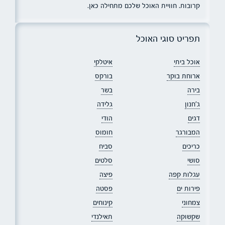
קרובות. חוויית האוכל שלכם מתחילה כאן.
תפריט סוגי האוכל
אוכל ביתי
איטלקי
ארוחת בוקר
בורקס
בירה
בשר
ג׳חנון
גלידה
דגים
הודי
המבורגר
חומוס
כריכים
סביח
סושי
סלטים
עגלות קפה
פיצה
פירות ים
פסטה
צמחוני
קינוחים
שקשוקה
תאילנדי