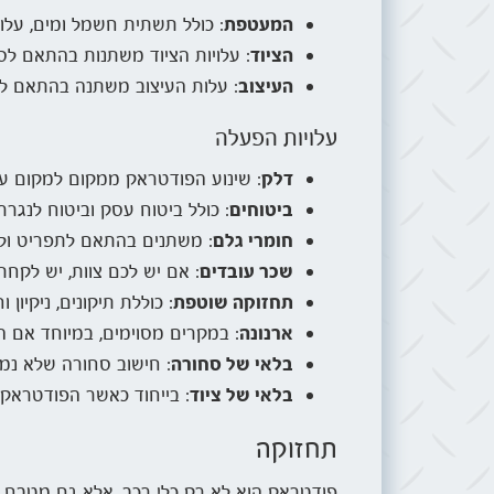
המעטפת
: כולל תשתית חשמל ומים, עלות המעטפת נעה בין 15,000 ל-60,000 ש"ח. משתנה ב
הציוד
: עלויות הציוד משתנות בהתאם לסוגי האוכל שהעסק יגיש. הן
העיצוב
: עלות העיצוב משתנה בהתאם להיקף העבודה
עלויות הפעלה
דלק
: שינוע הפודטראק ממקום למקום עו
ביטוחים
: כולל ביטוח עסק וביטוח לנגרר.
חומרי גלם
: משתנים בהתאם לתפריט ולמ
שכר עובדים
: אם יש לכם צוות, יש לקחת
תחזוקה שוטפת
: כוללת תיקונים, ניקיון ו
ארנונה
: במקרים מסוימים, במיוחד אם ה
בלאי של סחורה
: חישוב סחורה שלא נמכ
בלאי של ציוד
: בייחוד כאשר הפודטראק
תחזוקה
פודטראק הוא לא רק כלי רכב, אלא גם מטבח ני