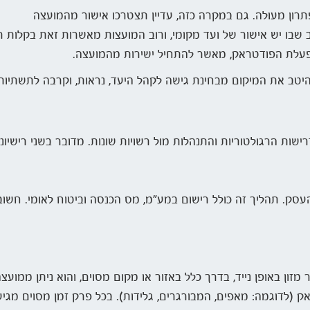
תרון מעולה. גם במקרה כזה, עדיין תצטרכו אישור מהמועצה
 שבו יש אישור של ועד מקומי, ורוב המועצות מאשרות זאת בקלות ר
עלת הפודטראק, מאשר להתחיל ישירות מהמועצה.
טב את המיקום מבחינת גישה לקהל היעד, נראות, וקרבה לתשתיות 
שות הרגולטוריות והתנהלות מול רשויות שונות. מדובר בשני רישיונ
סק. תהליך זה כולל רישום במע"מ, מס הכנסה וביטוח לאומי. חשו
זון באופן נייד, בדרך כלל באזור או מקום מסוים, והוא ניתן ממועצה
טראק (לדוגמה: מאפים, המבורגרים, גלידות). בכל פרק זמן מסוים 