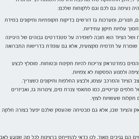
יה נעימה גם לכם וגם ללקוחות שלכם:
ם, תנורים, ומערכות גז דורשים בדיקות תקופתיות ותיקונים במידת
וך עלויות תיקון עתידיות.
בח ושל הציוד הוא חובה לשמירה על סטנדרטים גבוהים של היגיינה
רק שומרת על תדמית מקצועית, אלא גם עומדת בדרישות התברואה
מים בפודטראק צריכות להיות תקינות ובטוחות. מומלץ לבצע
יפה ולמנוע הפסקות לא צפויות.
ב הציוד והמרכב עצמו, ולבצע החלפות ותיקונים כשצריך.
 חלפים קריטיים, כמו מתאמי צנרת מים, צינורות גז, ואביזרים
 תקלות שעשויות לצוץ.
ק והציוד שבו, אלא גם מבטיחה שהעסק שלכם יפעל בצורה חלקה וי
הם גניבים מאוד, לכן כדאי להתייחס ברצינות לכל מה שנוגע לא