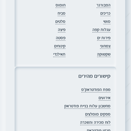
המבורגר
חומוס
כריכים
סביח
סושי
סלטים
עגלות קפה
פיצה
פירות ים
פסטה
צמחוני
קינוחים
שקשוקה
תאילנדי
קישורים מהירים
מפת הפודטראק׳ס
אירועים
מחשבון עלות בניית פודטראק
ספקים מומלצים
לוח מכירה והשכרה
מגזין פודטראק