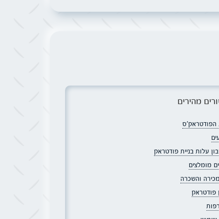
רים מהירים
הפודטראק׳ס
ים
ון עלות בניית פודטראק
ם מומלצים
מכירה והשכרה
ן פודטראק
פות