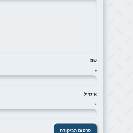
שם
*
אימייל
*