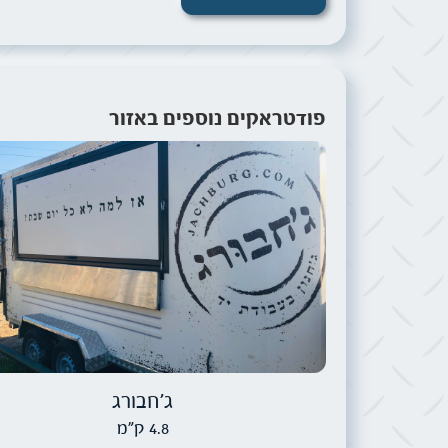
פודטראקים נוספים באזור
תמונה של ג׳חבורג
ג׳חבורג
4.8 ק"מ