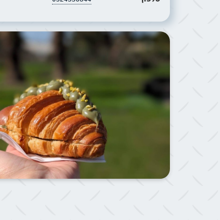
תמונת הסביבה של הפודטראק ליצ׳י