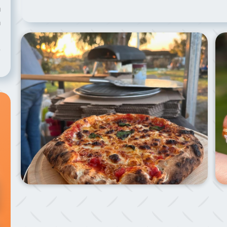
ר
ח
תמונת הסביבה של הפודטראק ליצ׳י
ש