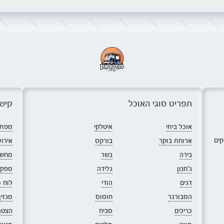
תפריט סוגי האוכל
קישו
אוכל ביתי
איטלקי
מפת 
קים
ארוחת בוקר
בורקס
אירוע
בירה
בשר
מחשב
ג׳חנון
גלידה
ספקי
דגים
הודי
לוח 
המבורגר
חומוס
מגזי
כריכים
סביח
הצטר