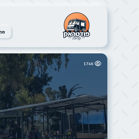
מפת
1746