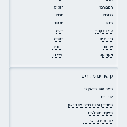
המבורגר
חומוס
כריכים
סביח
סושי
סלטים
עגלות קפה
פיצה
פירות ים
פסטה
צמחוני
קינוחים
שקשוקה
תאילנדי
קישורים מהירים
מפת הפודטראק׳ס
אירועים
מחשבון עלות בניית פודטראק
ספקים מומלצים
לוח מכירה והשכרה