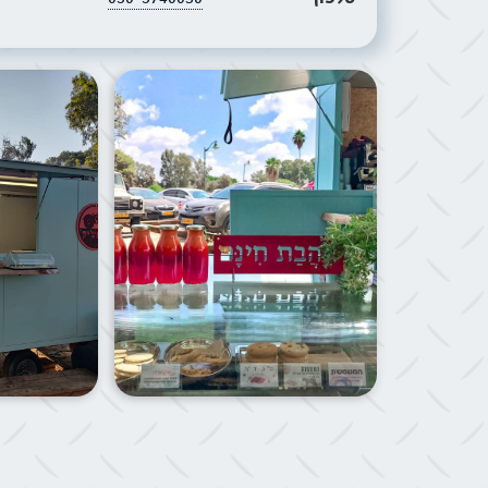
תמונת הסביבה של הפודטראק צ׳ופצ׳יק קפה
תמונת הסביבה 