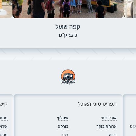
קפה שועל
12.3 ק"מ
תפריט סוגי האוכל
קישו
אוכל ביתי
איטלקי
מפת 
קים
ארוחת בוקר
בורקס
אירוע
בירה
בשר
מחשב