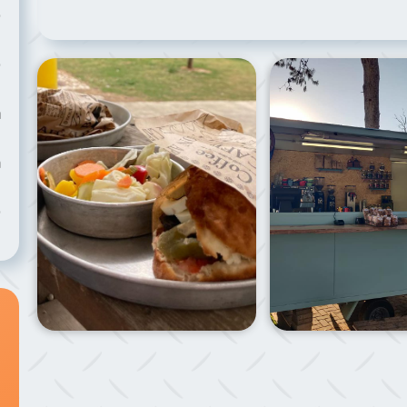
ש
ש
של הפודטראק צ׳ופצ׳יק קפה
תמונת הסביבה של הפודטראק צ׳ופצ׳יק קפה
ר
ח
ש