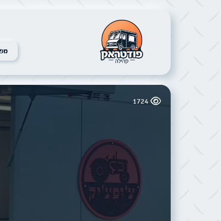
מפת
1724