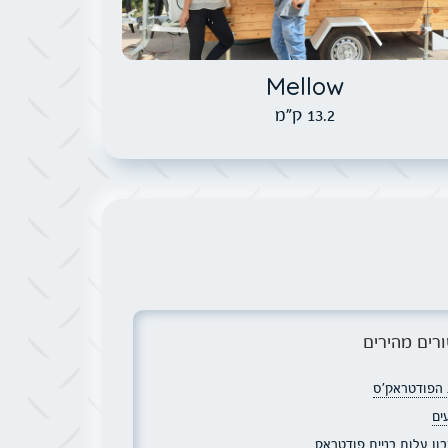
Mellow
13.2 ק"מ
רים מהירים
הפודטראק׳ס
ים
ון עלות בניית פודטראק