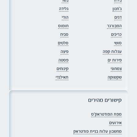
ג׳חנון
גלידה
דגים
הודי
המבורגר
חומוס
כריכים
סביח
סושי
סלטים
עגלות קפה
פיצה
פירות ים
פסטה
צמחוני
קינוחים
שקשוקה
תאילנדי
קישורים מהירים
מפת הפודטראק׳ס
אירועים
מחשבון עלות בניית פודטראק